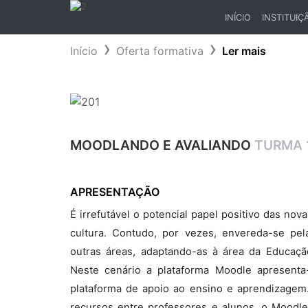
INÍCIO
INSTITUIÇ
(CURRENT)
Início
Oferta formativa
Ler mais
MOODLANDO E AVALIANDO
TURMA 
APRESENTAÇÃO
É irrefutável o potencial papel positivo das no
cultura. Contudo, por vezes, envereda-se pela
outras áreas, adaptando-as à área da Educaçã
Neste cenário a plataforma Moodle apresenta
plataforma de apoio ao ensino e aprendizagem. 
recursos entre professores e alunos, o Moodle 