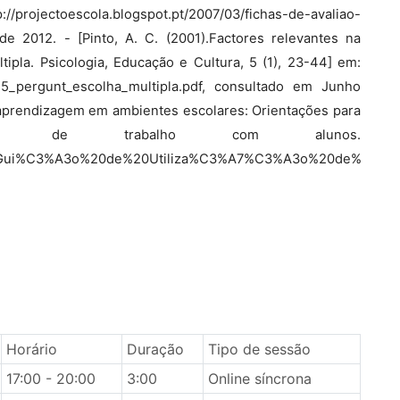
projectoescola.blogspot.pt/2007/03/fichas-de-avaliao-
e 2012. - [Pinto, A. C. (2001).Factores relevantes na
ipla. Psicologia, Educação e Cultura, 5 (1), 23-44] em:
s/15_pergunt_escolha_multipla.pdf, consultado em Junho
 aprendizagem em ambientes escolares: Orientações para
s de trabalho com alunos.
214/1/Gui%C3%A3o%20de%20Utiliza%C3%A7%C3%A3o%20de%20plat
Horário
Duração
Tipo de sessão
17:00 - 20:00
3:00
Online síncrona