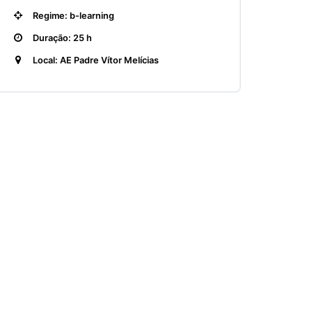
Regime: b-learning
Duração: 25 h
Local: AE Padre Vítor Melícias